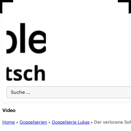
Search
...
Video
Home
»
Gospelserien
»
Gospelserie Lukas
»
Der verlorene Soh