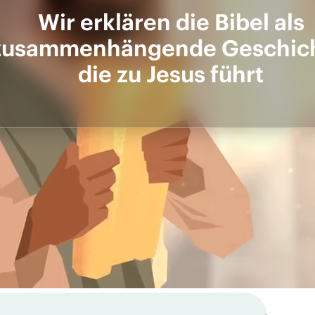
Wir erklären die Bibel als
zusammen­hängende Geschich
die zu Jesus führt