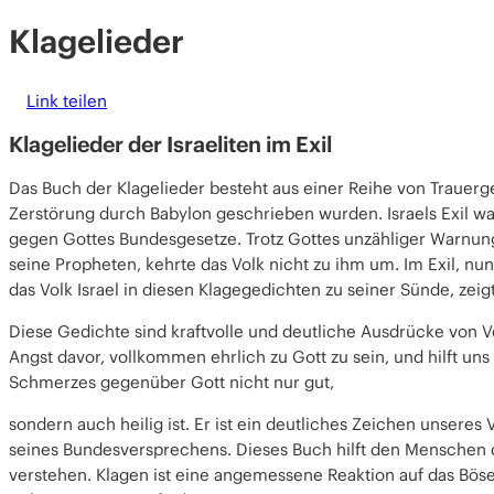
Klagelieder
Link teilen
Klagelieder der Israeliten im Exil
Das Buch der Klagelieder besteht aus einer
Reihe von Trauerg
Zerstörung durch
Babylon
geschrieben wurden
. Israels Exil
wa
gegen Gottes Bundesgesetze. Trotz Gottes unzähliger Warnung
seine
Propheten
, kehrte das Volk nicht zu ihm um. Im
Exil
, nu
das
Volk Israel
in diesen Klagegedichten zu seiner Sünde, zeig
Diese Gedichte sind kraftvolle und deutliche Ausdrücke von V
Angst davor, vollkommen ehrlich zu Gott zu sein, und hilft un
Schmerzes gegenüber Gott nicht nur gut,
sondern auch heilig ist. Er ist ein deutliches Zeichen unseres
seines
Bundesversprechens
. Dieses Buch hilft den Menschen 
verstehen. Klagen ist eine angemessene Reaktion auf das Böse 