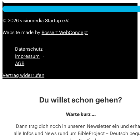
Alternative:
Alternative:
© 2026 visiomedia Startup e.V.
Website made by
Bossert WebConcept
Datenschutz
Impressum
AGB
Vertrag widerrufen
Du willst schon gehen?
Warte kurz …
Dann trag dich noch in unseren Newsletter ein und erha
alle Infos und News rund um BibleProject – Deutsch be