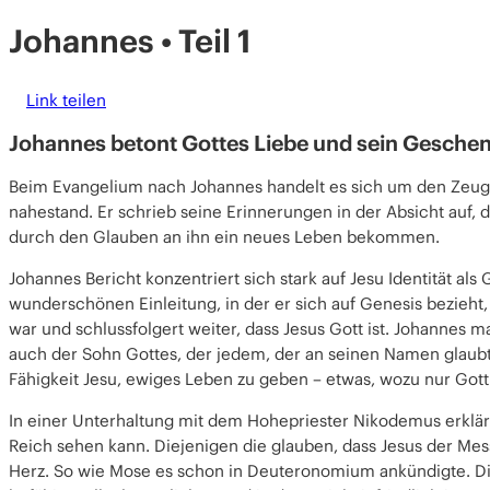
Johannes • Teil 1
Link teilen
Johannes betont Gottes Liebe und sein Gesche
Beim Evangelium nach
Johannes
handelt es sich um den
Zeug
nahestand. Er schrieb seine Erinnerungen in der Absicht auf,
durch den Glauben an ihn ein neues Leben bekommen.
Johannes Bericht konzentriert sich stark auf
Jesu Identität
als
G
wunderschönen Einleitung, in der er sich auf Genesis bezieht,
war und schlussfolgert weiter, dass Jesus Gott ist. Johannes ma
auch der
Sohn Gottes
, der jedem, der an seinen Namen glaubt
Fähigkeit Jesu, ewiges Leben zu geben – etwas, wozu nur Gott d
In einer Unterhaltung mit dem
Hohepriester Nikodemus
erklä
Reich
sehen kann. Diejenigen die glauben, dass Jesus der Mes
Herz
. So wie Mose es schon in
Deuteronomium
ankündigte. D