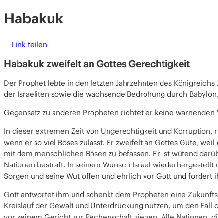
Habakuk
Link teilen
Habakuk zweifelt an Gottes Gerechtigkeit
Der
Prophe
t lebte in den letzten Jahrzehnten des Königreichs
der
Israeliten
sowie die wachsende Bedrohung durch
Babylon
Gegensatz zu anderen Propheten richtet er keine warnenden Wo
In dieser extremen Zeit von
Ungerechtigkeit
und
Korruption
, 
wenn er so viel Böses zulässt. Er zweifelt an
Gottes Güte
, weil
mit dem menschlichen Bösen zu befassen. Er ist wütend darübe
Nationen bestraft. In seinem Wunsch
Israel wiederhergestellt
Sorgen und seine Wut offen und ehrlich vor Gott und fordert 
Gott antwortet ihm und schenkt dem Propheten eine
Zukunfts
Kreislauf der Gewalt und Unterdrückung nutzen, um den Fall d
vor seinem Gericht
zur Rechenschaft ziehen
. Alle Nationen, 