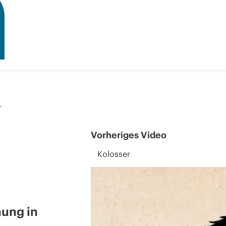
r
Vorheriges Video
Kolosser
nung in