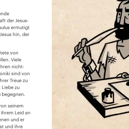
hende
aft der
Jesus-
aulus ermutigt
Jesus hin, der
tete von
len. Viele
hren nicht-
oniki
sind von
ihrer
Treue zu
t Liebe zu
u begegnen.
 von seinem
 ihrem Leid an
ienen und er
st und ihre