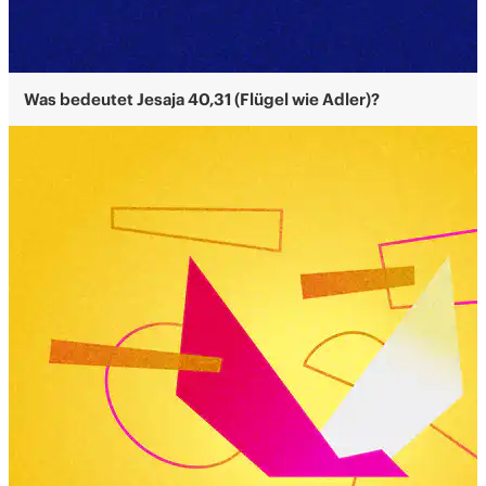
Was bedeutet Jesaja 40,31 (Flügel wie Adler)?