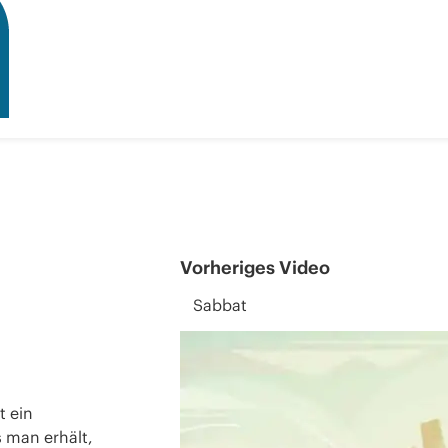
Vorheriges Video
Sabbat
t ein
s man erhält,