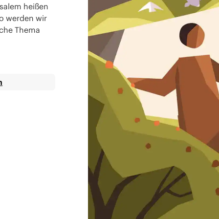
rusalem heißen
eo werden wir
ische Thema
n