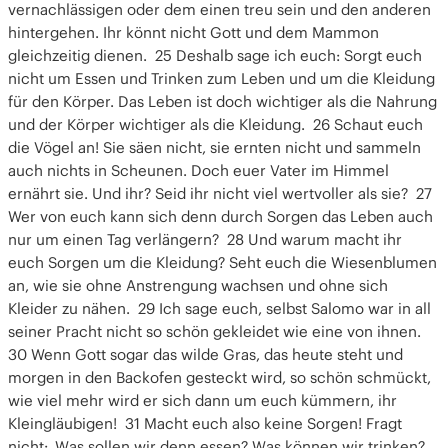
vernachlässigen oder dem einen treu sein und den anderen
hintergehen. Ihr könnt nicht Gott und dem Mammon
gleichzeitig dienen. 25 Deshalb sage ich euch: Sorgt euch
nicht um Essen und Trinken zum Leben und um die Kleidung
für den Körper. Das Leben ist doch wichtiger als die Nahrung
und der Körper wichtiger als die Kleidung. 26 Schaut euch
die Vögel an! Sie säen nicht, sie ernten nicht und sammeln
auch nichts in Scheunen. Doch euer Vater im Himmel
ernährt sie. Und ihr? Seid ihr nicht viel wertvoller als sie? 27
Wer von euch kann sich denn durch Sorgen das Leben auch
nur um einen Tag verlängern? 28 Und warum macht ihr
euch Sorgen um die Kleidung? Seht euch die Wiesenblumen
an, wie sie ohne Anstrengung wachsen und ohne sich
Kleider zu nähen. 29 Ich sage euch, selbst Salomo war in all
seiner Pracht nicht so schön gekleidet wie eine von ihnen.
30 Wenn Gott sogar das wilde Gras, das heute steht und
morgen in den Backofen gesteckt wird, so schön schmückt,
wie viel mehr wird er sich dann um euch kümmern, ihr
Kleingläubigen! 31 Macht euch also keine Sorgen! Fragt
nicht: ‚Was sollen wir denn essen? Was können wir trinken?