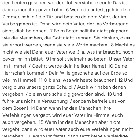
den Leuten gesehen werden. Ich versichere euch: Das ist
dann schon ihr ganzer Lohn. 6 Wenn du betest, geh in dein
Zimmer, schließ die Tür und bete zu deinem Vater, der im
Verborgenen ist. Dann wird dein Vater, der ins Verborgene
sieht, dich belohnen. 7 Beim Beten sollt ihr nicht plappern
wie die Menschen, die Gott nicht kennen. Sie denken, dass
sie erhört werden, wenn sie viele Worte machen. 8 Macht es
nicht wie sie! Denn euer Vater weiß ja, was ihr braucht, noch
bevor ihr ihn bittet. 9 Ihr sollt vielmehr so beten: Unser Vater
im Himmel! / Geehrt werde dein heiliger Name! 10 Deine
Herrschaft komme! / Dein Wille geschehe auf der Erde so
wie im Himmel! 11 Gib uns, was wir heute brauchen! 12 Und
vergib uns unsere ganze Schuld! / Auch wir haben denen
vergeben, / die an uns schuldig geworden sind. 13 Und
führe uns nicht in Versuchung, / sondern befreie uns von
dem Bösen! 14 Denn wenn ihr den Menschen ihre
Verfehlungen vergebt, wird euer Vater im Himmel euch
auch vergeben. 15 Wenn ihr den Menschen aber nicht
vergebt, dann wird euer Vater auch eure Verfehlungen nicht
vergeben. 16 Wenn ihr fastet, dann setzt keine wehleidige