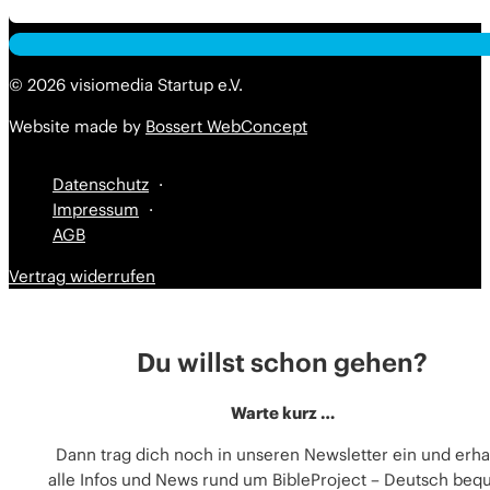
Alternative:
Alternative:
© 2026 visiomedia Startup e.V.
Website made by
Bossert WebConcept
Datenschutz
Impressum
AGB
Vertrag widerrufen
Du willst schon gehen?
Warte kurz …
Dann trag dich noch in unseren Newsletter ein und erha
alle Infos und News rund um BibleProject – Deutsch be