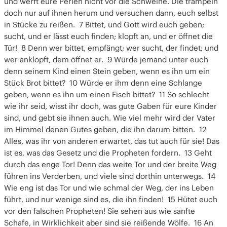
und werft eure Perlen nicht vor die Schweine. Die trampeln
doch nur auf ihnen herum und versuchen dann, euch selbst
in Stücke zu reißen. 7 Bittet, und Gott wird euch geben;
sucht, und er lässt euch finden; klopft an, und er öffnet die
Tür! 8 Denn wer bittet, empfängt; wer sucht, der findet; und
wer anklopft, dem öffnet er. 9 Würde jemand unter euch
denn seinem Kind einen Stein geben, wenn es ihn um ein
Stück Brot bittet? 10 Würde er ihm denn eine Schlange
geben, wenn es ihn um einen Fisch bittet? 11 So schlecht
wie ihr seid, wisst ihr doch, was gute Gaben für eure Kinder
sind, und gebt sie ihnen auch. Wie viel mehr wird der Vater
im Himmel denen Gutes geben, die ihn darum bitten. 12
Alles, was ihr von anderen erwartet, das tut auch für sie! Das
ist es, was das Gesetz und die Propheten fordern. 13 Geht
durch das enge Tor! Denn das weite Tor und der breite Weg
führen ins Verderben, und viele sind dorthin unterwegs. 14
Wie eng ist das Tor und wie schmal der Weg, der ins Leben
führt, und nur wenige sind es, die ihn finden! 15 Hütet euch
vor den falschen Propheten! Sie sehen aus wie sanfte
Schafe, in Wirklichkeit aber sind sie reißende Wölfe. 16 An