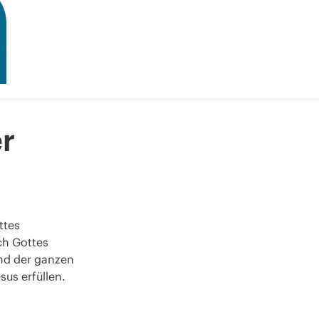
er
ttes
ch Gottes
nd der ganzen
us erfüllen.