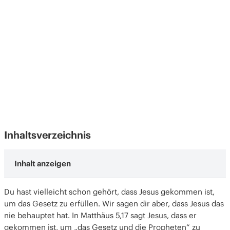
Inhaltsverzeichnis
Jesus erfüllt die biblische Geschichte
Du hast vielleicht schon gehört, dass Jesus gekommen ist,
Jesus lehrt die Menschen, wie das Gesetz und
um das Gesetz zu erfüllen. Wir sagen dir aber, dass Jesus das
die Propheten erfüllt werden können
nie behauptet hat. In Matthäus 5,17 sagt Jesus, dass er
Die zwei größten Gebote
gekommen ist, um „das Gesetz und die Propheten“ zu