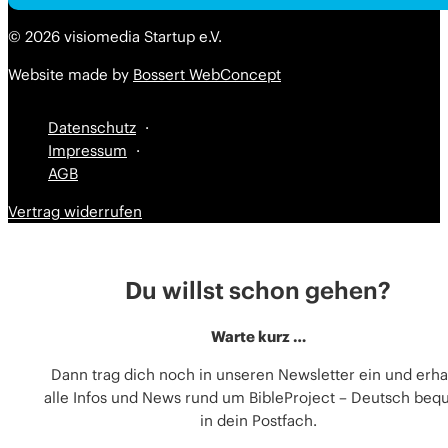
Alternative:
Alternative:
© 2026 visiomedia Startup e.V.
Website made by
Bossert WebConcept
Datenschutz
Impressum
AGB
Vertrag widerrufen
Du willst schon gehen?
Warte kurz …
Dann trag dich noch in unseren Newsletter ein und erha
alle Infos und News rund um BibleProject – Deutsch be
in dein Postfach.