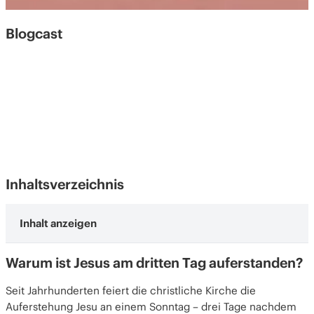
Blogcast
Inhaltsverzeichnis
Warum ist Jesus am dritten Tag auferstanden?
Warum ist Jesus am dritten Tag auferstanden?
Der dritte Tag ist wichtig
Das Muster des „dritten Tags“ in der
Seit Jahrhunderten feiert die christliche Kirche die
hebräischen Bibel
Auferstehung Jesu an einem Sonntag – drei Tage nachdem