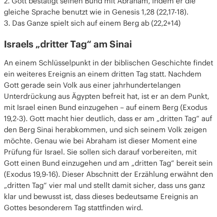
2. Gott bestätigt seinen Bund mit Abraham, indem er die
gleiche Sprache benutzt wie in Genesis 1,28 (22,17-18).
3. Das Ganze spielt sich auf einem Berg ab (22,2+14)
Israels „dritter Tag“ am Sinai
An einem Schlüsselpunkt in der biblischen Geschichte findet
ein weiteres Ereignis an einem dritten Tag statt. Nachdem
Gott gerade sein Volk aus einer jahrhundertelangen
Unterdrückung aus Ägypten befreit hat, ist er an dem Punkt,
mit Israel einen Bund einzugehen – auf einem Berg (Exodus
19,2-3). Gott macht hier deutlich, dass er am „dritten Tag“ auf
den Berg Sinai herabkommen, und sich seinem Volk zeigen
möchte. Genau wie bei Abraham ist dieser Moment eine
Prüfung für Israel. Sie sollen sich darauf vorbereiten, mit
Gott einen Bund einzugehen und am „dritten Tag“ bereit sein
(Exodus 19,9-16). Dieser Abschnitt der Erzählung erwähnt den
„dritten Tag“ vier mal und stellt damit sicher, dass uns ganz
klar und bewusst ist, dass dieses bedeutsame Ereignis an
Gottes besonderem Tag stattfinden wird.