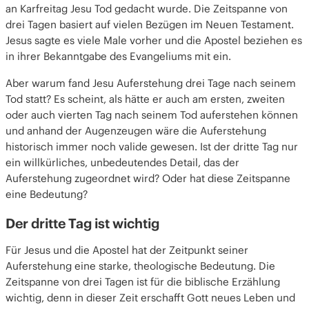
Die erste „Auferstehung“
an Karfreitag Jesu Tod gedacht wurde. Die Zeitspanne von
Ein Muster entsteht
drei Tagen basiert auf vielen Bezügen im Neuen Testament.
Jesus sagte es viele Male vorher und die Apostel beziehen es
Abrahams Prüfung am dritten Tag
in ihrer Bekanntgabe des Evangeliums mit ein.
Israels „dritter Tag“ am Sinai
Hoseas Hoffnung und Jonas „Auferstehung“
Aber warum fand Jesu Auferstehung drei Tage nach seinem
Jesus sagt eine Auferstehung am dritten Tag
Tod statt? Es scheint, als hätte er auch am ersten, zweiten
vorher
oder auch vierten Tag nach seinem Tod auferstehen können
Was bedeutet das für uns?
und anhand der Augenzeugen wäre die Auferstehung
historisch immer noch valide gewesen. Ist der dritte Tag nur
ein willkürliches, unbedeutendes Detail, das der
Auferstehung zugeordnet wird? Oder hat diese Zeitspanne
eine Bedeutung?
Der dritte Tag ist wichtig
Für Jesus und die Apostel hat der Zeitpunkt seiner
Auferstehung eine starke, theologische Bedeutung. Die
Zeitspanne von drei Tagen ist für die biblische Erzählung
wichtig, denn in dieser Zeit erschafft Gott neues Leben und