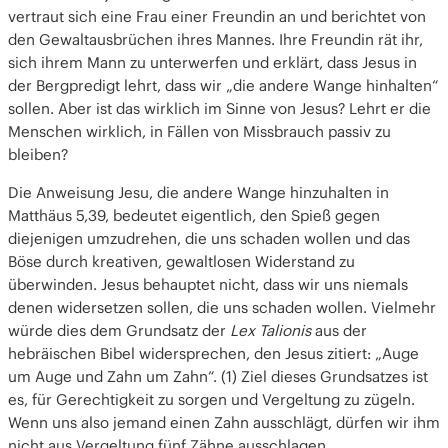
Den Mantel an eine gierige Person geben
vertraut sich eine Frau einer Freundin an und berichtet von
Für einen Unterdrücker die Extrameile gehen
den Gewaltausbrüchen ihres Mannes. Ihre Freundin rät ihr,
Würde mit Liebe und Großzügigkeit geltend
sich ihrem Mann zu unterwerfen und erklärt, dass Jesus in
machen
der Bergpredigt lehrt, dass wir „die andere Wange hinhalten“
Beziehungen wiederherstellen
sollen. Aber ist das wirklich im Sinne von Jesus? Lehrt er die
Josef hält die andere Wange hin
Menschen wirklich, in Fällen von Missbrauch passiv zu
Jesus hält die andere Wange hin
bleiben?
Die Antwort der Liebe auf Ungerechtigkeit
Die Anweisung Jesu, die andere Wange hinzuhalten in
Matthäus 5,39, bedeutet eigentlich, den Spieß gegen
diejenigen umzudrehen, die uns schaden wollen und das
Böse durch kreativen, gewaltlosen Widerstand zu
überwinden. Jesus behauptet nicht, dass wir uns niemals
denen widersetzen sollen, die uns schaden wollen. Vielmehr
würde dies dem Grundsatz der
Lex Talionis
aus der
hebräischen Bibel widersprechen, den Jesus zitiert: „Auge
um Auge und Zahn um Zahn“. (1) Ziel dieses Grundsatzes ist
es, für Gerechtigkeit zu sorgen und Vergeltung zu zügeln.
Wenn uns also jemand einen Zahn ausschlägt, dürfen wir ihm
nicht aus Vergeltung fünf Zähne ausschlagen.