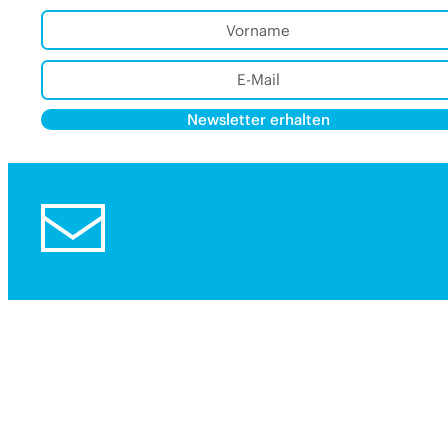
Newsletter erhalten
Alternative:
Alternative: