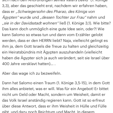
3,3), aber das geschieht erst, nachdem wir erfahren haben,
dass er
„Schwiegersohn des Pharao, des Königs von
Ägypten”
wurde und
„dessen Tochter zur Frau“
nahm und
„sie in der Davidsstadt wohnen“
ließ (1. Könige 3,1). Wie bitte?
Das kann doch unmöglich eine gute Idee sein, oder?! Wie
kann Salomo so etwas tun und dann vom Erzähler gelobt
werden, dass er den HERRN liebt? Naja, vielleicht gelingt es
ihm ja, dem Gott Israels die Treue zu halten und gleichzeitig
ein Heiratsbündnis mit Ägypten auszuhandeln (vielleicht
haben die Ägypter sich ja auch verändert, seit sie Israel über
400 Jahre versklavt hatten)… .
Aber das wage ich zu bezweifeln.
Dann hat Salomo einen Traum (1. Könige 3,5-15), in dem Gott
ihm alles anbietet, was er will. Was für ein Angebot! Er bittet
nicht um Geld oder Macht, sondern um Weisheit, damit er
das Volk Israel anständig regieren kann. Gott ist so erfreut
über diese Antwort, dass er ihm Weisheit in Hülle und Fülle
gibt, und dazu noch Reichtum und Macht. In diesem