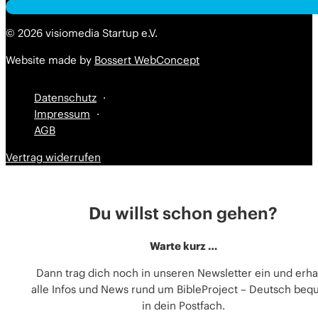
Alternative:
Alternative:
© 2026 visiomedia Startup e.V.
Website made by
Bossert WebConcept
Datenschutz
Impressum
AGB
Vertrag widerrufen
Du willst schon gehen?
Warte kurz …
Dann trag dich noch in unseren Newsletter ein und erha
alle Infos und News rund um BibleProject – Deutsch be
in dein Postfach.