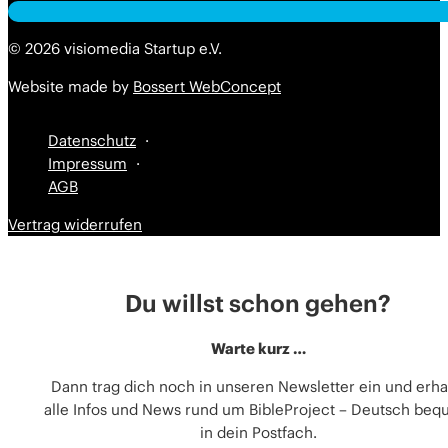
Alternative:
Alternative:
© 2026 visiomedia Startup e.V.
Website made by
Bossert WebConcept
Datenschutz
Impressum
AGB
Vertrag widerrufen
Du willst schon gehen?
Warte kurz …
Dann trag dich noch in unseren Newsletter ein und erha
alle Infos und News rund um BibleProject – Deutsch be
in dein Postfach.