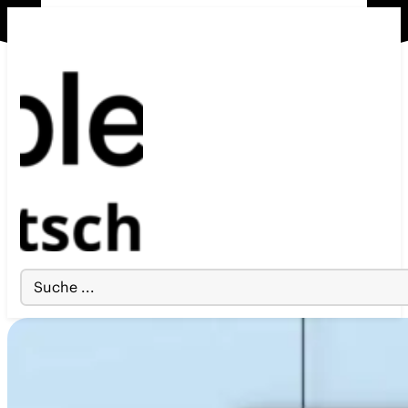
Search
...