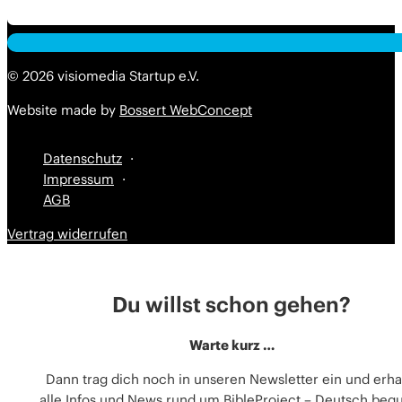
Alternative:
Alternative:
© 2026 visiomedia Startup e.V.
Website made by
Bossert WebConcept
Datenschutz
Impressum
AGB
Vertrag widerrufen
Du willst schon gehen?
Warte kurz …
Dann trag dich noch in unseren Newsletter ein und erha
alle Infos und News rund um BibleProject – Deutsch be