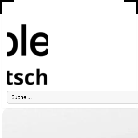
Search
...