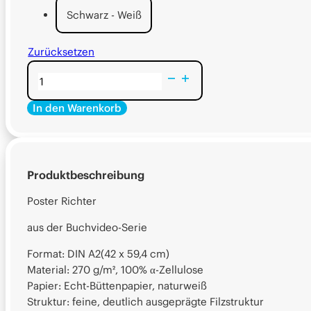
Schwarz - Weiß
Zurücksetzen
Poster
Richter
In den Warenkorb
Menge
Alternative:
Alternative:
Produktbeschreibung
Poster Richter
aus der Buchvideo-Serie
Format: DIN A2(42 x 59,4 cm)
Material: 270 g/m², 100% α-Zellulose
Papier: Echt-Büttenpapier, naturweiß
Struktur: feine, deutlich ausgeprägte Filzstruktur