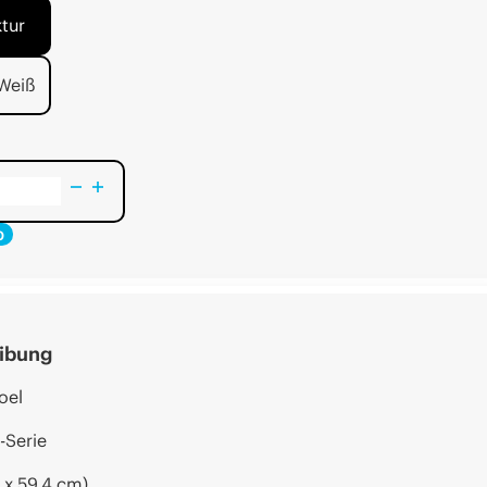
ktur
Weiß
b
ibung
oel
-Serie
 x 59,4 cm)