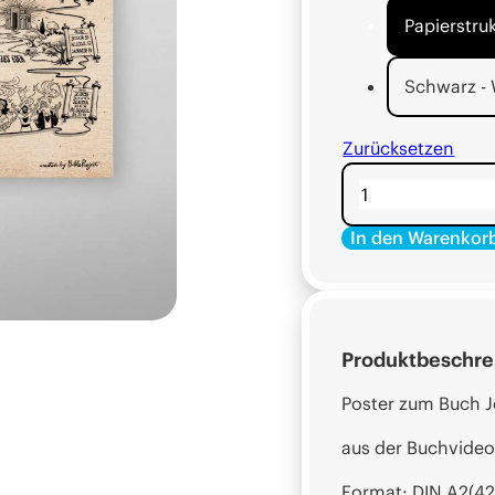
Papierstru
Schwarz - 
Zurücksetzen
Poster
Joel
In den Warenkor
Menge
Alternative:
Alternative:
Produktbeschre
Poster zum Buch J
aus der Buchvideo
Format: DIN A2(42