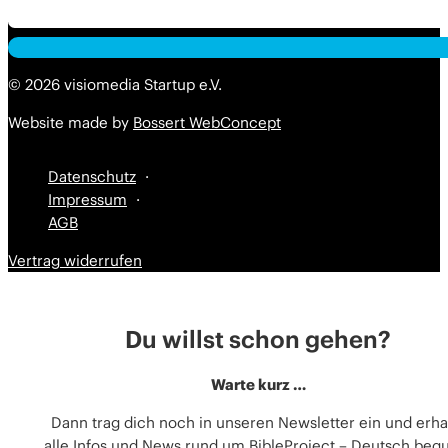
Alternative:
Alternative:
© 2026 visiomedia Startup e.V.
Website made by
Bossert WebConcept
Datenschutz
Impressum
AGB
Vertrag widerrufen
Du willst schon gehen?
Warte kurz …
Dann trag dich noch in unseren Newsletter ein und erha
alle Infos und News rund um BibleProject – Deutsch be