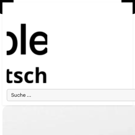
Search
...