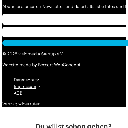
Abonniere unseren Newsletter und du erhältst alle Infos und
Alternative:
Alternative:
© 2026 visiomedia Startup e.V.
Website made by
Bossert WebConcept
Datenschutz
Impressum
AGB
Vertrag widerrufen
Du willst schon gehen?