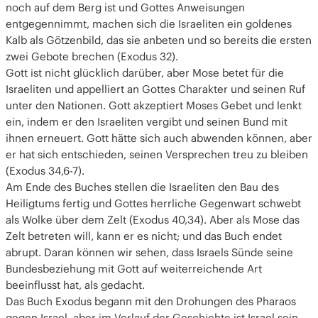
noch auf dem Berg ist und Gottes Anweisungen
entgegennimmt, machen sich die Israeliten ein goldenes
Kalb als Götzenbild, das sie anbeten und so bereits die ersten
zwei Gebote brechen (Exodus 32).
Gott ist nicht glücklich darüber, aber Mose betet für die
Israeliten und appelliert an Gottes Charakter und seinen Ruf
unter den Nationen. Gott akzeptiert Moses Gebet und lenkt
ein, indem er den Israeliten vergibt und seinen Bund mit
ihnen erneuert. Gott hätte sich auch abwenden können, aber
er hat sich entschieden, seinen Versprechen treu zu bleiben
(Exodus 34,6-7).
Am Ende des Buches stellen die Israeliten den Bau des
Heiligtums fertig und Gottes herrliche Gegenwart schwebt
als Wolke über dem Zelt (Exodus 40,34). Aber als Mose das
Zelt betreten will, kann er es nicht; und das Buch endet
abrupt. Daran können wir sehen, dass Israels Sünde seine
Bundesbeziehung mit Gott auf weiterreichende Art
beeinflusst hat, als gedacht.
Das Buch Exodus begann mit den Drohungen des Pharaos
gegen Israel, aber im Verlauf der Geschichte ist Israel sein