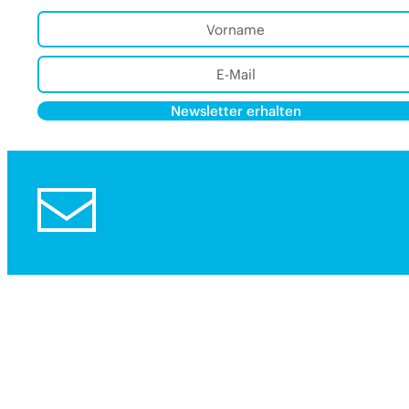
Newsletter erhalten
Alternative:
Alternative: