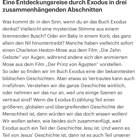
Eine Entdeckungsreise durch Exodus in drei
zusammenhängenden Abschnitten
zusammenhängenden Abschnitten
Das Buch Exodus in drei großen Abschnitten
Die Geschichte geht weiter
Was kommt dir in den Sinn, wenn du an das Buch Exodus
Raus aus der Sklaverei
denkst? Vielleicht eine mysteriöse Stimme aus einem
Auf dem Weg zum Versprechen
brennenden Busch? Oder ein Baby in einem Korb, das ganz
allein den Nil hinuntertreibt? Manche haben vielleicht sofort
einen Charleton Heston-Mose aus dem Film „Die Zehn
Gebote“ vor Augen, während andere sich den animierten
Mose aus dem Film „Der Prinz von Ägypten“ vorstellen.
So oder so finden wir im Buch Exodus eine der bekanntesten
biblischen Geschichten. Aber etwas so Vertrautes kann auch
irreführen. Verstehen wir die ganze Geschichte wirklich,
oder nehmen wir das nur an, weil uns einige Szenen so
vertraut sind? Wenn die Exodus-Erzählung Teil einer
größeren, globalen und übergreifenden Geschichte der
Menschheit ist, dann würden wir das doch wissen wollen!
Wir wollen sehen, wie beides sich zusammenfügt, weil
Exodus auch ein Teil der Geschichte Jesu ist. Und wenn es
Teil von Jesus’ Geschichte ist, dann ist es auch Teil unserer